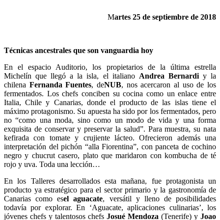
M
artes 25 de septiembre de 2018
Técnicas ancestrales que son vanguardia hoy
En el espacio Auditorio, los propietarios de la última estrella
Michelín que llegó a la isla, el italiano
Andrea Bernardi
y la
chilena
Fernanda Fuentes
, de
NUB
, nos acercaron al uso de los
fermentados. Los chefs conciben su cocina como un enlace entre
Italia, Chile y Canarias, donde el producto de las islas tiene el
máximo protagonismo. Su apuesta ha sido por los fermentados, pero
no “como una moda, sino como un modo de vida y una forma
exquisita de conservar y preservar la salud”. Para muestra, su nata
kefirada con tomate y crujiente lácteo. Ofrecieron además una
interpretación del pichón “alla Fiorentina”, con panceta de cochino
negro y chucrut casero, plato que maridaron con kombucha de té
rojo y uva. Toda una lección…
En los Talleres desarrollados esta mañana, fue protagonista un
producto ya estratégico para el sector primario y la gastronomía de
Canarias como es
el aguacate
, versátil y lleno de posibilidades
todavía por explorar. En ‘Aguacate, aplicaciones culinarias’, los
jóvenes chefs y talentosos chefs
Josué Mendoza
(Tenerife) y
Joao