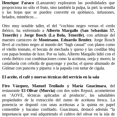
Henrique Faraco
(Lanzarote) exploraron las posibilidades que
proporciona no sólo el fruto, sino también la pulpa, la piel. la semilla
y las hojas que se pueden convertir en ajoblanco, infusiones,
helados, miméticos…
Otro muy notable taller, el del “cochino negro versus el cerdo
ibérico, ha enfrentado a
Alberto Margallo (San Sebastián 57,
Tenerife)
y
Jorge Bosch (La Bola, Tenerife)
, con arbitraje del
maestro carnicero de
Montesano
,
Eduardo Benítez
. Jorge Bosch
llevó al cochino negro al mundo del “high casual” con platos como
el vitello tonnato, el bocata de mechada y queso y las costillas bbq
con papas bonitas de luxe. Por su lado, Alberto Margallo lidió con el
cerdo ibérico con combinaciones como la aceituna, oreja y morro; la
castañuela con cebolla de guayonge y pocha; el queso ahumado de
Güímar con panceta y piparra: o la papada con tartar de cigala.
El aceite, el café y nuevas técnicas del servicio en la sala
Firo Vázquez, Manuel Tenllado y María Guacimara
, del
restaurante
El Olivar (Murcia)
con dos soles Repsol, acometieron
en ‘AOVE, técnicas aplicadas al producto’, las saludables
propiedades de la extracción del zumo de aceituna fresca. La
ponencia se degustó con unas aceitunas a la quinta en papel
comestible y bacalao confitado. Guacimara, destacó además “la
importancia que está adquiriendo el cultivo del olivar en la isla de