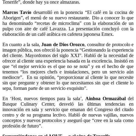
Tenerife”, donde hay ya once almazaras.
Marcos Tavío
desarrolló en la ponencia “El café en la cocina de
Aborigen”, el menú de su nuevo restaurante. Dio a conocer lo que
ha denominado “recetas de microclima" con la elaboración de un
pulpo con aire de café Lavazza. La presentación concluyó con la
elaboración de un café arábica en cafetera japonesa Emex.
En cuanto a la sala,
Juan de Dios Orozco
, consultor de protocolo e
imagen pública, nos ofreció la ponencia “Gestionando la experiencia
del cliente. Mayordomos del siglo XXI”. Habló de la necesidad de
ofrecer al cliente una experiencia basada en la excelencia. Insistió en
que “el mejor servicio es el que no se nota” y en el hecho de que
tenemos “los mejores chefs e instalaciones, pero un servicio aún
mediocre”. En su opinión, “proporcionar al cliente lo que necesite
sin que pregunte y obtener lo que necesitamos sin que el cliente lo
sepa, forman parte de un servicio exquisito”.
En ‘Host, nuevos tiempos para la sala’,
Ainhoa Ormazábal
del
Basque Culinary Center, desveló las últimas tendencias en
innovación en sala y servicio que emanan del Congreso del citado
centro y de su programa lectivo. Habló de nuevas vajillas, nuevos
conceptos y nuevos protocolos y aseguró que “cree en la sala como
profesión de futuro”.